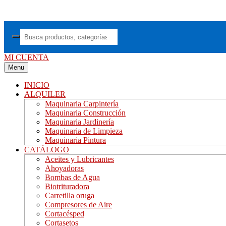
Saltar
al
contenido
MI CUENTA
Menu
INICIO
ALQUILER
Maquinaria Carpintería
Maquinaria Construcción
Maquinaria Jardinería
Maquinaria de Limpieza
Maquinaria Pintura
CATÁLOGO
Aceites y Lubricantes
Ahoyadoras
Bombas de Agua
Biotrituradora
Carretilla oruga
Compresores de Aire
Cortacésped
Cortasetos