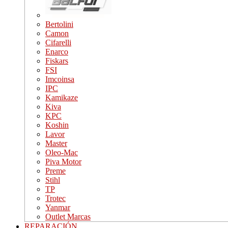
Bertolini
Camon
Cifarelli
Enarco
Fiskars
FSI
Imcoinsa
IPC
Kamikaze
Kiva
KPC
Koshin
Lavor
Master
Oleo-Mac
Piva Motor
Preme
Stihl
TP
Trotec
Yanmar
Outlet Marcas
REPARACIÓN