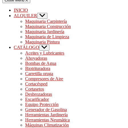
Close Menu
X
INICIO
ALQUILER
Show
sub
Maquinaria Carpintería
menu
Maquinaria Construcción
Maquinaria Jardinería
Maquinaria de Limpieza
Maquinaria Pintura
CATÁLOGO
Show
sub
Aceites y Lubricantes
menu
Ahoyadoras
Bombas de Agua
Biotrituradora
Carretilla oruga
Compresores de Aire
Cortacésped
Cortasetos
Desbrozadoras
Escarificador
Equipo Protección
Generador de Gasolina
Herramientas Jardinería
Herramientas Neumática
Máquinas Climatización