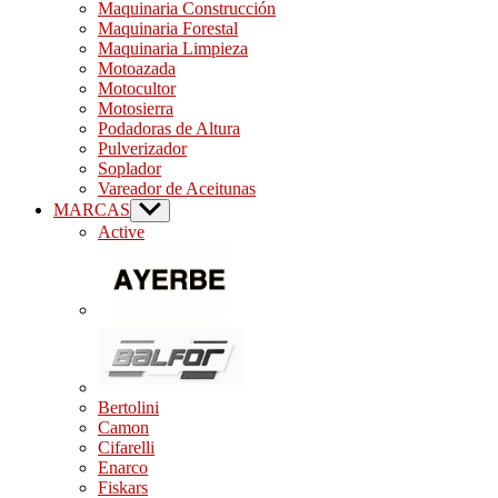
Maquinaria Construcción
Maquinaria Forestal
Maquinaria Limpieza
Motoazada
Motocultor
Motosierra
Podadoras de Altura
Pulverizador
Soplador
Vareador de Aceitunas
MARCAS
Show
sub
Active
menu
Bertolini
Camon
Cifarelli
Enarco
Fiskars