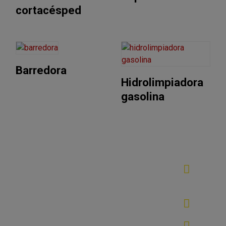
cortacésped
Barredora
Hidrolimpiadora
gasolina
¿Qué es un generador de gasolina y
para qué sirve?
Tipos de generadores de gasolina
Encuentra un generador de gasolina