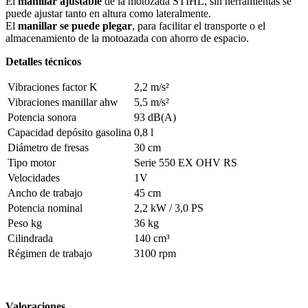
El
manillar ajustable
de la motozada STIHL, sin herramientas se
puede ajustar tanto en altura como lateralmente.
El
manillar se puede plegar
, para facilitar el transporte o el
almacenamiento de la motoazada con ahorro de espacio.
Detalles técnicos
Vibraciones factor K
2,2 m/s²
Vibraciones manillar ahw
5,5 m/s²
Potencia sonora
93 dB(A)
Capacidad depósito gasolina
0,8 l
Diámetro de fresas
30 cm
Tipo motor
Serie 550 EX OHV RS
Velocidades
1V
Ancho de trabajo
45 cm
Potencia nominal
2,2 kW / 3,0 PS
Peso kg
36 kg
Cilindrada
140 cm³
Régimen de trabajo
3100 rpm
Valoraciones