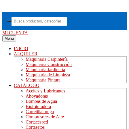
Saltar
al
contenido
MI CUENTA
Menu
INICIO
ALQUILER
Maquinaria Carpintería
Maquinaria Construcción
Maquinaria Jardinería
Maquinaria de Limpieza
Maquinaria Pintura
CATÁLOGO
Aceites y Lubricantes
Ahoyadoras
Bombas de Agua
Biotrituradora
Carretilla oruga
Compresores de Aire
Cortacésped
Cortasetos