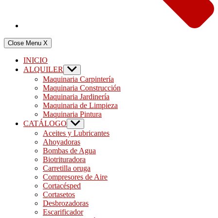
Close Menu
X
INICIO
ALQUILER
Show
sub
Maquinaria Carpintería
menu
Maquinaria Construcción
Maquinaria Jardinería
Maquinaria de Limpieza
Maquinaria Pintura
CATÁLOGO
Show
sub
Aceites y Lubricantes
menu
Ahoyadoras
Bombas de Agua
Biotrituradora
Carretilla oruga
Compresores de Aire
Cortacésped
Cortasetos
Desbrozadoras
Escarificador