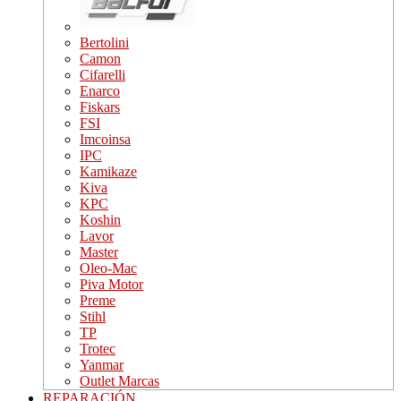
Bertolini
Camon
Cifarelli
Enarco
Fiskars
FSI
Imcoinsa
IPC
Kamikaze
Kiva
KPC
Koshin
Lavor
Master
Oleo-Mac
Piva Motor
Preme
Stihl
TP
Trotec
Yanmar
Outlet Marcas
REPARACIÓN