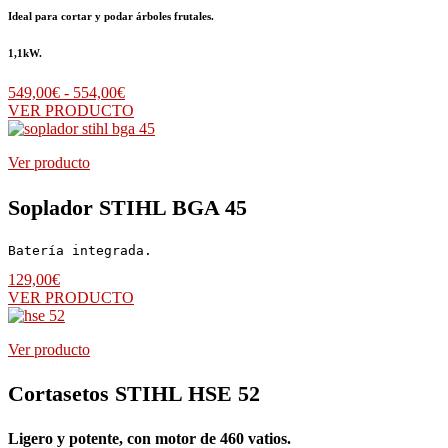
Ideal para cortar y podar árboles frutales.
1,1kW.
Rango
549,00
€
-
554,00
€
de
VER PRODUCTO
precios:
desde
Ver producto
549,00€
hasta
554,00€
Soplador STIHL BGA 45
Batería integrada.
129,00
€
VER PRODUCTO
Ver producto
Cortasetos STIHL HSE 52
Ligero y potente, con motor de 460 vatios.