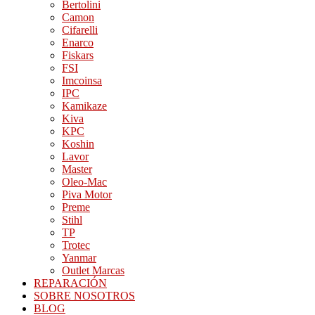
Bertolini
Camon
Cifarelli
Enarco
Fiskars
FSI
Imcoinsa
IPC
Kamikaze
Kiva
KPC
Koshin
Lavor
Master
Oleo-Mac
Piva Motor
Preme
Stihl
TP
Trotec
Yanmar
Outlet Marcas
REPARACIÓN
SOBRE NOSOTROS
BLOG