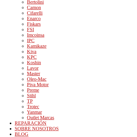
Bertolini
Camon
Cifarelli
Enarco
Fiskars
FSI
Imcoinsa
IPC
Kamikaze
Kiva
KPC
Koshin
Lavor
Master
Oleo-Mac
Piva Motor
Preme
Stihl
TP
Trotec
Yanmar
Outlet Marcas
REPARACIÓN
SOBRE NOSOTROS
BLOG