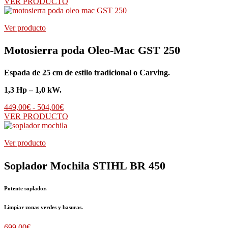
VER PRODUCTO
Ver producto
Motosierra poda Oleo-Mac GST 250
Espada de 25 cm de estilo tradicional o Carving.
1,3 Hp – 1,0 kW.
Rango
449,00
€
-
504,00
€
de
VER PRODUCTO
precios:
desde
Ver producto
449,00€
hasta
504,00€
Soplador Mochila STIHL BR 450
Potente soplador.
Limpiar zonas verdes y basuras.
699,00
€