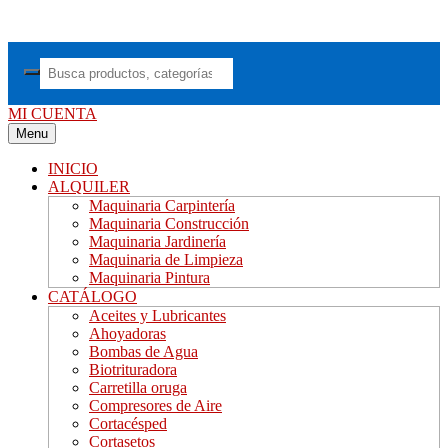
Saltar
al
contenido
MI CUENTA
Menu
INICIO
ALQUILER
Maquinaria Carpintería
Maquinaria Construcción
Maquinaria Jardinería
Maquinaria de Limpieza
Maquinaria Pintura
CATÁLOGO
Aceites y Lubricantes
Ahoyadoras
Bombas de Agua
Biotrituradora
Carretilla oruga
Compresores de Aire
Cortacésped
Cortasetos