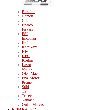
Bertolini
Camon
Cifarelli
Enarco
Fiskars
FSI
Imcoinsa
IPC
Kamikaze
Kiva
KPC
Koshin
Lavor
Master
Oleo-Mac
Piva Motor
Preme
Stihl
TP
Trotec
Yanmar
Outlet Marcas
REPARACIÓN