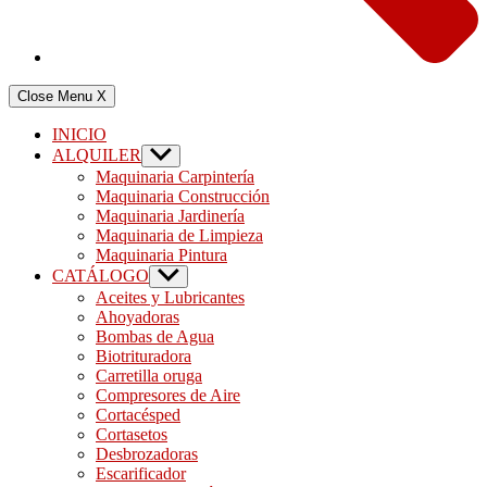
Close Menu
X
INICIO
ALQUILER
Show
sub
Maquinaria Carpintería
menu
Maquinaria Construcción
Maquinaria Jardinería
Maquinaria de Limpieza
Maquinaria Pintura
CATÁLOGO
Show
sub
Aceites y Lubricantes
menu
Ahoyadoras
Bombas de Agua
Biotrituradora
Carretilla oruga
Compresores de Aire
Cortacésped
Cortasetos
Desbrozadoras
Escarificador