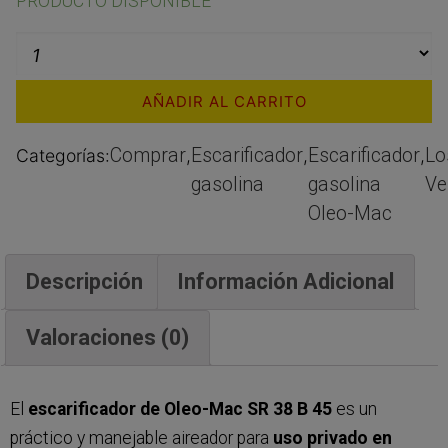
PRODUCTO DISPONIBLE
AÑADIR AL CARRITO
Comprar
Escarificador
Escarificador
Lo
Categorías:
,
,
,
gasolina
gasolina
Ve
Oleo-Mac
Descripción
Información Adicional
Valoraciones (0)
El
escarificador de Oleo-Mac SR 38 B 45
es un
práctico y manejable aireador para
uso privado en