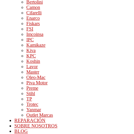
Bertolini
Camon
Cifarelli
Enarco
Fiskars
FSI
Imcoinsa
IPC
Kamikaze
Kiva
KPC
Koshin
Lavor
Master
Oleo-Mac
Piva Motor
Preme
Stihl
TP
Trotec
Yanmar
Outlet Marcas
REPARACIÓN
SOBRE NOSOTROS
BLOG