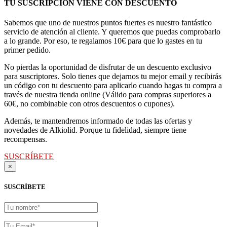
desde
TU SUSCRIPCIÓN VIENE CON DESCUENTO
469,00€
hasta
Sabemos que uno de nuestros puntos fuertes es nuestro fantástico
484,00€
servicio de atención al cliente. Y queremos que puedas comprobarlo
a lo grande. Por eso, te regalamos 10€ para que lo gastes en tu
primer pedido.
No pierdas la oportunidad de disfrutar de un descuento exclusivo
para suscriptores. Solo tienes que dejarnos tu mejor email y recibirás
un código con tu descuento para aplicarlo cuando hagas tu compra a
través de nuestra tienda online (Válido para compras superiores a
60€, no combinable con otros descuentos o cupones).
Además, te mantendremos informado de todas las ofertas y
novedades de Alkiolid. Porque tu fidelidad, siempre tiene
recompensas.
SUSCRÍBETE
×
SUSCRÍBETE