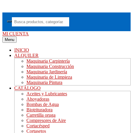
Saltar
al
contenido
MI CUENTA
Menu
INICIO
ALQUILER
Maquinaria Carpintería
Maquinaria Construcción
Maquinaria Jardinería
Maquinaria de Limpieza
Maquinaria Pintura
CATÁLOGO
Aceites y Lubricantes
Ahoyadoras
Bombas de Agua
Biotrituradora
Carretilla oruga
Compresores de Aire
Cortacésped
Cortasetos