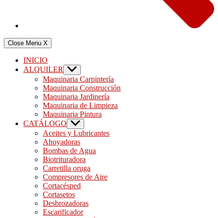
Close Menu
X
INICIO
ALQUILER
Show
sub
Maquinaria Carpintería
menu
Maquinaria Construcción
Maquinaria Jardinería
Maquinaria de Limpieza
Maquinaria Pintura
CATÁLOGO
Show
sub
Aceites y Lubricantes
menu
Ahoyadoras
Bombas de Agua
Biotrituradora
Carretilla oruga
Compresores de Aire
Cortacésped
Cortasetos
Desbrozadoras
Escarificador