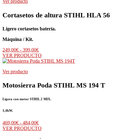
Ver producto
Cortasetos de altura STIHL HLA 56
Ligero cortasetos batería.
Máquina / Kit.
Rango
249,00
€
-
399,00
€
de
VER PRODUCTO
precios:
desde
Ver producto
249,00€
hasta
399,00€
Motosierra Poda STIHL MS 194 T
Ligera con motor STIHL 2 MIX.
1,4kW.
Rango
469,00
€
-
484,00
€
de
VER PRODUCTO
precios: