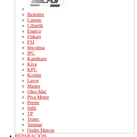
Bertolini
Camon
Cifarelli
Enarco
Fiskars
FSI
Imcoinsa
IPC
Kamikaze
Kiva
KPC
Koshin
Lavor
Master
Oleo-Mac
Piva Motor
Preme
Stihl
TP
Trotec
Yanmar
Outlet Marcas
REPARACIÓN