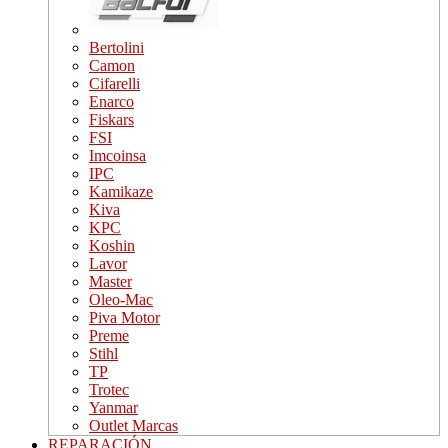
Bertolini
Camon
Cifarelli
Enarco
Fiskars
FSI
Imcoinsa
IPC
Kamikaze
Kiva
KPC
Koshin
Lavor
Master
Oleo-Mac
Piva Motor
Preme
Stihl
TP
Trotec
Yanmar
Outlet Marcas
REPARACIÓN