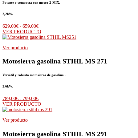
Potente y compacta con motor 2-MIX.
2,2kW.
Rango
629,00
€
-
659,00
€
de
VER PRODUCTO
precios:
desde
Ver producto
629,00€
hasta
659,00€
Motosierra gasolina STIHL MS 271
Versátil y robusta motosierra de gasolina .
2,6kW.
Rango
789,00
€
-
799,00
€
de
VER PRODUCTO
precios:
desde
Ver producto
789,00€
hasta
799,00€
Motosierra gasolina STIHL MS 291