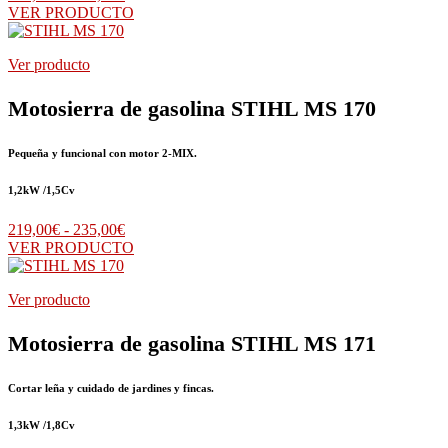
de
VER PRODUCTO
precios:
desde
Ver producto
539,00€
hasta
544,00€
Motosierra de gasolina STIHL MS 170
Pequeña y funcional con motor 2-MIX.
1,2kW /1,5Cv
Rango
219,00
€
-
235,00
€
de
VER PRODUCTO
precios:
desde
Ver producto
219,00€
hasta
235,00€
Motosierra de gasolina STIHL MS 171
Cortar leña y cuidado de jardines y fincas.
1,3kW /1,8Cv