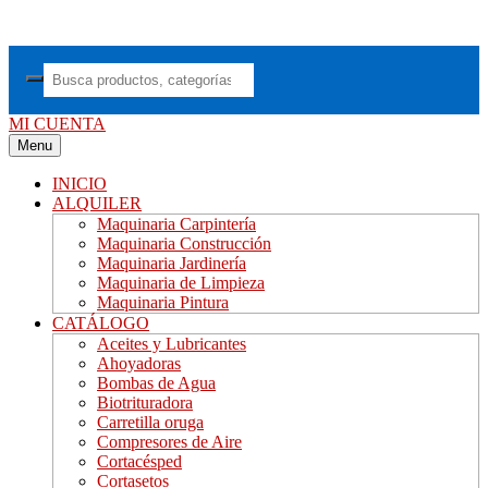
Saltar
al
contenido
MI CUENTA
Menu
INICIO
ALQUILER
Maquinaria Carpintería
Maquinaria Construcción
Maquinaria Jardinería
Maquinaria de Limpieza
Maquinaria Pintura
CATÁLOGO
Aceites y Lubricantes
Ahoyadoras
Bombas de Agua
Biotrituradora
Carretilla oruga
Compresores de Aire
Cortacésped
Cortasetos