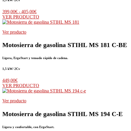
Rango
399,00
€
-
405,00
€
de
VER PRODUCTO
precios:
desde
Ver producto
399,00€
hasta
405,00€
Motosierra de gasolina STIHL MS 181 C-BE
Ligera, ErgoStart y tensado rápido de cadena.
1,5 kW/ 2Cv
449,00
€
VER PRODUCTO
Ver producto
Motosierra de gasolina STIHL MS 194 C-E
Ligera y confortable, con ErgoStart.