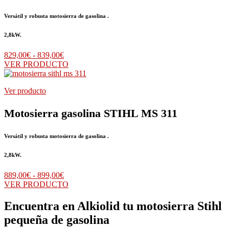
Versátil y robusta motosierra de gasolina .
2,8kW.
Rango
829,00
€
-
839,00
€
de
VER PRODUCTO
precios:
desde
Ver producto
829,00€
hasta
839,00€
Motosierra gasolina STIHL MS 311
Versátil y robusta motosierra de gasolina .
2,8kW.
Rango
889,00
€
-
899,00
€
de
VER PRODUCTO
precios:
desde
Encuentra en Alkiolid tu motosierra Stihl
889,00€
pequeña de gasolina
hasta