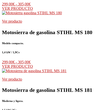
Rango
299,00
€
-
305,00
€
de
VER PRODUCTO
precios:
desde
Ver producto
299,00€
hasta
305,00€
Motosierra de gasolina STIHL MS 180
Modelo compacto.
1,4 kW / 1,9Cv
Rango
299,00
€
-
305,00
€
de
VER PRODUCTO
precios:
desde
Ver producto
299,00€
hasta
305,00€
Motosierra de gasolina STIHL MS 181
Moderna y ligera.
1,5 kW/ 2Cv