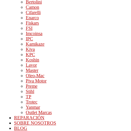
Bertolini
Camon
Cifarelli
Enarco
Fiskars
FSI
Imcoinsa
IPC
Kamikaze
Kiva
KPC
Koshin
Lavor
Master
Oleo-Mac
Piva Motor
Preme
Stihl
TP
Trotec
Yanmar
Outlet Marcas
REPARACIÓN
SOBRE NOSOTROS
BLOG