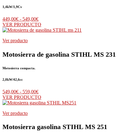
1,4kW/1,9Cv
Rango
449,00
€
-
549,00
€
de
VER PRODUCTO
precios:
desde
Ver producto
449,00€
hasta
549,00€
Motosierra de gasolina STIHL MS 231
Motosierra compacta.
2,0kW/42,6cc
Rango
549,00
€
-
559,00
€
de
VER PRODUCTO
precios:
desde
Ver producto
549,00€
hasta
559,00€
Motosierra gasolina STIHL MS 251