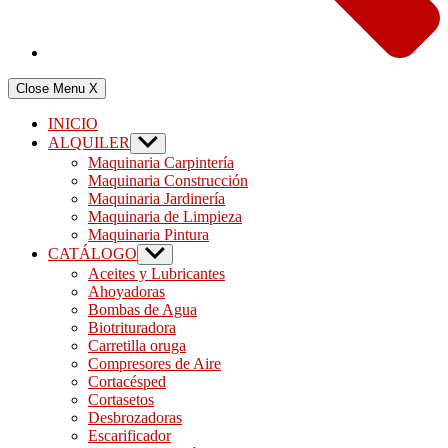
Close Menu
X
INICIO
ALQUILER
Show
sub
Maquinaria Carpintería
menu
Maquinaria Construcción
Maquinaria Jardinería
Maquinaria de Limpieza
Maquinaria Pintura
CATÁLOGO
Show
sub
Aceites y Lubricantes
menu
Ahoyadoras
Bombas de Agua
Biotrituradora
Carretilla oruga
Compresores de Aire
Cortacésped
Cortasetos
Desbrozadoras
Escarificador