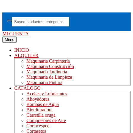
Saltar
al
contenido
MI CUENTA
Menu
INICIO
ALQUILER
Maquinaria Carpintería
Maquinaria Construcción
Maquinaria Jardinería
Maquinaria de Limpieza
Maquinaria Pintura
CATÁLOGO
Aceites y Lubricantes
Ahoyadoras
Bombas de Agua
Biotrituradora
Carretilla oruga
Compresores de Aire
Cortacésped
Cortasetos