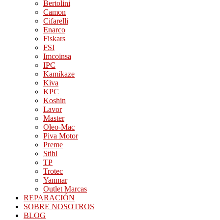
Bertolini
Camon
Cifarelli
Enarco
Fiskars
FSI
Imcoinsa
IPC
Kamikaze
Kiva
KPC
Koshin
Lavor
Master
Oleo-Mac
Piva Motor
Preme
Stihl
TP
Trotec
Yanmar
Outlet Marcas
REPARACIÓN
SOBRE NOSOTROS
BLOG