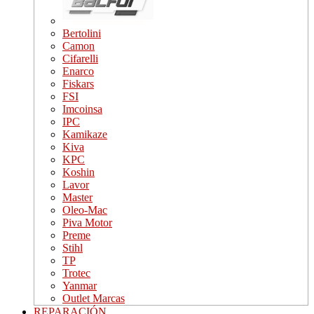
Bertolini
Camon
Cifarelli
Enarco
Fiskars
FSI
Imcoinsa
IPC
Kamikaze
Kiva
KPC
Koshin
Lavor
Master
Oleo-Mac
Piva Motor
Preme
Stihl
TP
Trotec
Yanmar
Outlet Marcas
REPARACIÓN