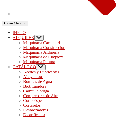
Close Menu
X
INICIO
ALQUILER
Show
sub
Maquinaria Carpintería
menu
Maquinaria Construcción
Maquinaria Jardinería
Maquinaria de Limpieza
Maquinaria Pintura
CATÁLOGO
Show
sub
Aceites y Lubricantes
menu
Ahoyadoras
Bombas de Agua
Biotrituradora
Carretilla oruga
Compresores de Aire
Cortacésped
Cortasetos
Desbrozadoras
Escarificador