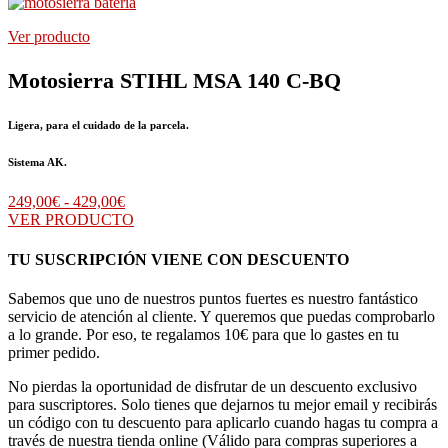
Ver producto
Motosierra STIHL MSA 140 C-BQ
Ligera, para el cuidado de la parcela.
Sistema AK.
Rango
249,00
€
-
429,00
€
de
VER PRODUCTO
precios:
desde
TU SUSCRIPCIÓN VIENE CON DESCUENTO
249,00€
hasta
Sabemos que uno de nuestros puntos fuertes es nuestro fantástico
429,00€
servicio de atención al cliente. Y queremos que puedas comprobarlo
a lo grande. Por eso, te regalamos 10€ para que lo gastes en tu
primer pedido.
No pierdas la oportunidad de disfrutar de un descuento exclusivo
para suscriptores. Solo tienes que dejarnos tu mejor email y recibirás
un código con tu descuento para aplicarlo cuando hagas tu compra a
través de nuestra tienda online (Válido para compras superiores a