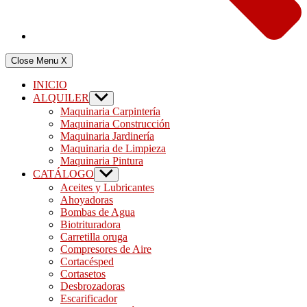
Close Menu
X
INICIO
ALQUILER
Show
sub
Maquinaria Carpintería
menu
Maquinaria Construcción
Maquinaria Jardinería
Maquinaria de Limpieza
Maquinaria Pintura
CATÁLOGO
Show
sub
Aceites y Lubricantes
menu
Ahoyadoras
Bombas de Agua
Biotrituradora
Carretilla oruga
Compresores de Aire
Cortacésped
Cortasetos
Desbrozadoras
Escarificador