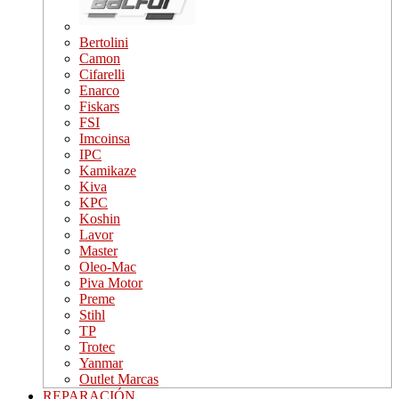
Bertolini
Camon
Cifarelli
Enarco
Fiskars
FSI
Imcoinsa
IPC
Kamikaze
Kiva
KPC
Koshin
Lavor
Master
Oleo-Mac
Piva Motor
Preme
Stihl
TP
Trotec
Yanmar
Outlet Marcas
REPARACIÓN