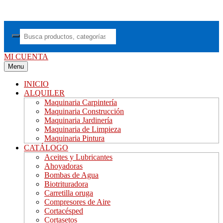
Saltar
al
contenido
MI CUENTA
Menu
INICIO
ALQUILER
Maquinaria Carpintería
Maquinaria Construcción
Maquinaria Jardinería
Maquinaria de Limpieza
Maquinaria Pintura
CATÁLOGO
Aceites y Lubricantes
Ahoyadoras
Bombas de Agua
Biotrituradora
Carretilla oruga
Compresores de Aire
Cortacésped
Cortasetos