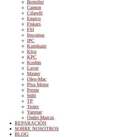
Bertolini
Camon
Cifarelli
Enarco
Fiskars
FSI
Imcoinsa
IPC
Kamikaze
Kiva
KPC
Koshin
Lavor
Master
Oleo-Mac
Piva Motor
Preme
Stihl
TP
Trotec
Yanmar
Outlet Marcas
REPARACIÓN
SOBRE NOSOTROS
BLOG