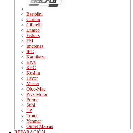
Bertolini
Camon
Cifarelli
Enarco
Fiskars
FSI
Imcoinsa
IPC
Kamikaze
Kiva
KPC
Koshin
Lavor
Master
Oleo-Mac
Piva Motor
Preme
Stihl
TP
Trotec
Yanmar
Outlet Marcas
REPARACIÓN