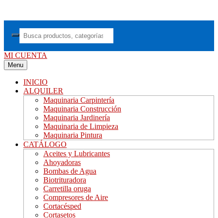
Saltar
al
contenido
MI CUENTA
Menu
INICIO
ALQUILER
Maquinaria Carpintería
Maquinaria Construcción
Maquinaria Jardinería
Maquinaria de Limpieza
Maquinaria Pintura
CATÁLOGO
Aceites y Lubricantes
Ahoyadoras
Bombas de Agua
Biotrituradora
Carretilla oruga
Compresores de Aire
Cortacésped
Cortasetos