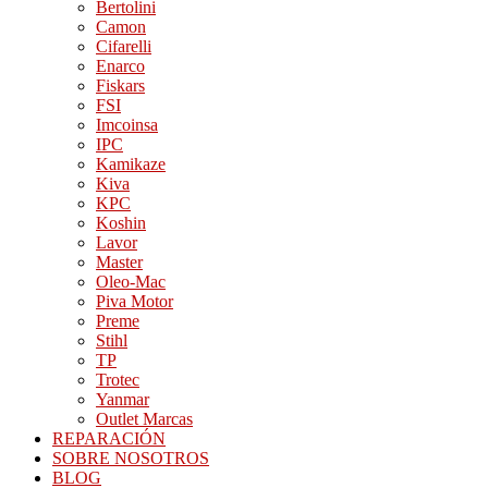
Bertolini
Camon
Cifarelli
Enarco
Fiskars
FSI
Imcoinsa
IPC
Kamikaze
Kiva
KPC
Koshin
Lavor
Master
Oleo-Mac
Piva Motor
Preme
Stihl
TP
Trotec
Yanmar
Outlet Marcas
REPARACIÓN
SOBRE NOSOTROS
BLOG