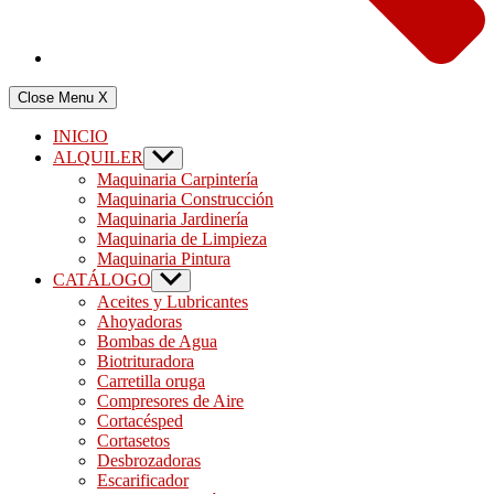
Close Menu
X
INICIO
ALQUILER
Show
sub
Maquinaria Carpintería
menu
Maquinaria Construcción
Maquinaria Jardinería
Maquinaria de Limpieza
Maquinaria Pintura
CATÁLOGO
Show
sub
Aceites y Lubricantes
menu
Ahoyadoras
Bombas de Agua
Biotrituradora
Carretilla oruga
Compresores de Aire
Cortacésped
Cortasetos
Desbrozadoras
Escarificador