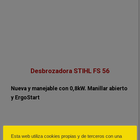
Desbrozadora STIHL FS 56
Nueva y manejable con 0,8kW. Manillar abierto
y ErgoStart
AutoCut C 26-2 y Cortahierbas 230 mm
Esta web utiliza cookies propias y de terceros con una