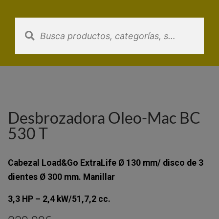
Saltar
al
contenido
Desbrozadora Oleo-Mac BC
530 T
Cabezal Load&Go ExtraLife Ø 130 mm/ disco de 3
dientes Ø 300 mm. Manillar
3,3 HP – 2,4 kW/51,7,2 cc.