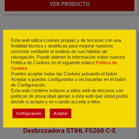
VER PRODUCTO
Esta web utiliza cookies propias y de terceros con una
finalidad técnica y analíticas para mejorar nuestros
servicios mediante el análisis de sus hábitos de
navegación. Puede obtener la información sobre nuestra
Política de
Política de Cookies en el siguiente enlace
Cookies.
Puedes aceptar todas las Cookies pulsando el botón
Aceptar o puedes configurarlas o rechazarlas en el botón
de Configuración.
Esta web contiene enlaces a sitios web de terceros con
políticas de privacidad ajenas a esta web que usted podrá
decidir si acepta o no cuando acceda a ellos.
Configuración
Aceptar
Desbrozadora STIHL FS260 C-E