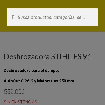
Saltar
al
contenido
Desbrozadora STIHL FS 91
Desbrozadora para el campo.
AutoCut C 26-2 y Matorrales 250 mm.
559,00
€
SIN EXISTENCIAS