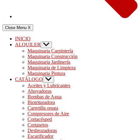
Close Menu
X
INICIO
ALQUILER
Show
sub
Maquinaria Carpintería
menu
Maquinaria Construcción
Maquinaria Jardinería
Maquinaria de Limpieza
Maquinaria Pintura
CATÁLOGO
Show
sub
Aceites y Lubricantes
menu
Ahoyadoras
Bombas de Agua
Biotrituradora
Carretilla oruga
Compresores de Aire
Cortacésped
Cortasetos
Desbrozadoras
Escarificador