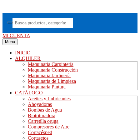
Saltar
al
contenido
MI CUENTA
Menu
INICIO
ALQUILER
Maquinaria Carpintería
Maquinaria Construcción
Maquinaria Jardinería
Maquinaria de Limpieza
Maquinaria Pintura
CATÁLOGO
Aceites y Lubricantes
Ahoyadoras
Bombas de Agua
Biotrituradora
Carretilla oruga
Compresores de Aire
Cortacésped
Cortasetos