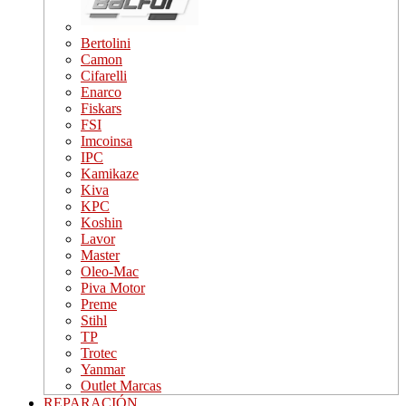
Bertolini
Camon
Cifarelli
Enarco
Fiskars
FSI
Imcoinsa
IPC
Kamikaze
Kiva
KPC
Koshin
Lavor
Master
Oleo-Mac
Piva Motor
Preme
Stihl
TP
Trotec
Yanmar
Outlet Marcas
REPARACIÓN