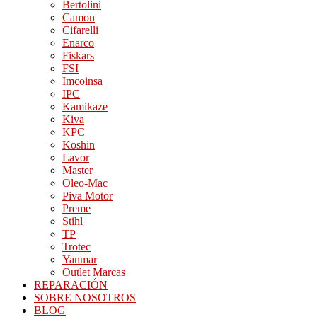
Bertolini
Camon
Cifarelli
Enarco
Fiskars
FSI
Imcoinsa
IPC
Kamikaze
Kiva
KPC
Koshin
Lavor
Master
Oleo-Mac
Piva Motor
Preme
Stihl
TP
Trotec
Yanmar
Outlet Marcas
REPARACIÓN
SOBRE NOSOTROS
BLOG