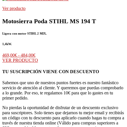
Ver producto
Motosierra Poda STIHL MS 194 T
Ligera con motor STIHL 2 MIX.
1,4kW.
Rango
469,00
€
-
484,00
€
de
VER PRODUCTO
precios:
desde
TU SUSCRIPCIÓN VIENE CON DESCUENTO
469,00€
hasta
Sabemos que uno de nuestros puntos fuertes es nuestro fantástico
484,00€
servicio de atención al cliente. Y queremos que puedas comprobarlo
a lo grande. Por eso, te regalamos 10€ para que lo gastes en tu
primer pedido.
No pierdas la oportunidad de disfrutar de un descuento exclusivo
para suscriptores. Solo tienes que dejarnos tu mejor email y recibirás
un código con tu descuento para aplicarlo cuando hagas tu compra a
través de nuestra tienda online (Válido para compras superiores a