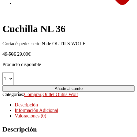
Cuchilla NL 36
Cortacéspedes serie N de OUTILS WOLF
El
El
49,50
€
29,00
€
precio
precio
Producto disponible
original
actual
era:
es:
49,50€.
29,00€.
Añadir al carrito
Categorías:
Comprar
,
Outlet Outils Wolf
Descripción
Información Adicional
Valoraciones (0)
Descripción