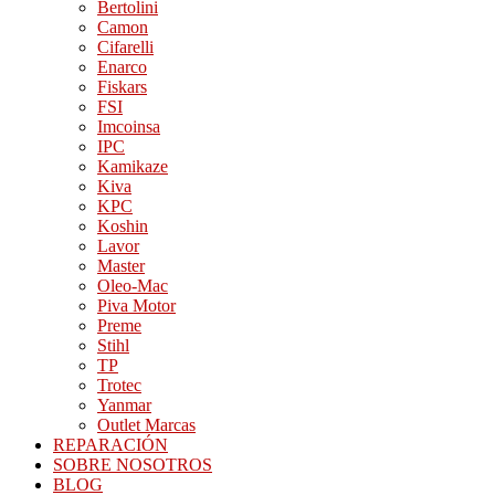
Bertolini
Camon
Cifarelli
Enarco
Fiskars
FSI
Imcoinsa
IPC
Kamikaze
Kiva
KPC
Koshin
Lavor
Master
Oleo-Mac
Piva Motor
Preme
Stihl
TP
Trotec
Yanmar
Outlet Marcas
REPARACIÓN
SOBRE NOSOTROS
BLOG