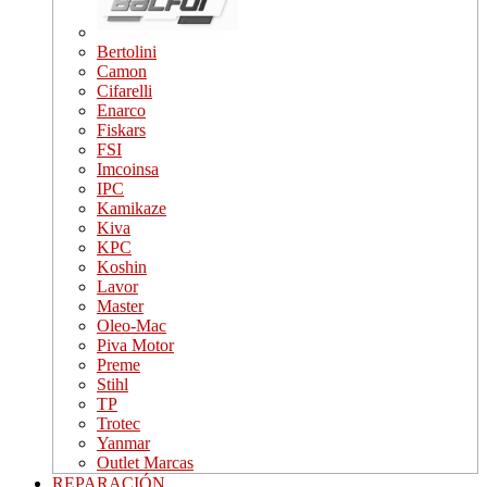
Bertolini
Camon
Cifarelli
Enarco
Fiskars
FSI
Imcoinsa
IPC
Kamikaze
Kiva
KPC
Koshin
Lavor
Master
Oleo-Mac
Piva Motor
Preme
Stihl
TP
Trotec
Yanmar
Outlet Marcas
REPARACIÓN