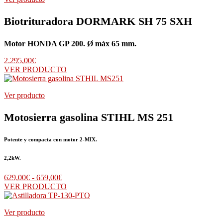
Biotrituradora DORMARK SH 75 SXH
Motor HONDA GP 200. Ø máx 65 mm.
2.295,00
€
VER PRODUCTO
Ver producto
Motosierra gasolina STIHL MS 251
Potente y compacta con motor 2-MIX.
2,2kW.
Rango
629,00
€
-
659,00
€
de
VER PRODUCTO
precios:
desde
Ver producto
629,00€
hasta