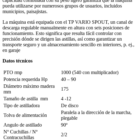
capacidad combinada con su peso ligero garantiza que la máquina
pueda utilizarse por numerosos grupos de usuarios, incluidos
municipios, paisajistas.
La máquina está equipada con el TP VARIO SPOUT, un canal de
descarga regulable manualmente en altura con seis posiciones de
funcionamiento. Esto significa que resulta fácil controlar con
precisión dónde se dirigen las astillas, así como garantizar un
transporte seguro y un almacenamiento sencillo en interiores, p. ej.,
en garaje
Datos técnicos
PTO rmp
1000 (540 con multiplicador)
Potencia requerida Hp
40 – 90
Diámetro máximo madera
175
mm
Tamaño de astilla mm
4 -12
Tipo de astilladora
De disco
Paralela a la dirección de la marcha,
Tolva de alimentación
plegable
Angulo de astillado
90º
Nº Cuchillas / Nº
2/2
Contracuchillas