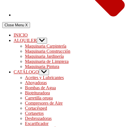
Close Menu
X
INICIO
ALQUILER
Show
sub
Maquinaria Carpintería
menu
Maquinaria Construcción
Maquinaria Jardinería
Maquinaria de Limpieza
Maquinaria Pintura
CATÁLOGO
Show
sub
Aceites y Lubricantes
menu
Ahoyadoras
Bombas de Agua
Biotrituradora
Carretilla oruga
Compresores de Aire
Cortacésped
Cortasetos
Desbrozadoras
Escarificador