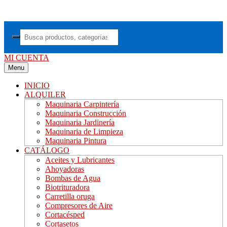
Saltar
al
contenido
MI CUENTA
Menu
INICIO
ALQUILER
Maquinaria Carpintería
Maquinaria Construcción
Maquinaria Jardinería
Maquinaria de Limpieza
Maquinaria Pintura
CATÁLOGO
Aceites y Lubricantes
Ahoyadoras
Bombas de Agua
Biotrituradora
Carretilla oruga
Compresores de Aire
Cortacésped
Cortasetos