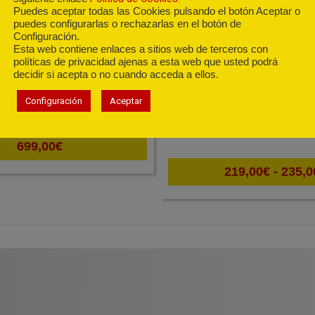
Puedes aceptar todas las Cookies pulsando el botón Aceptar o
puedes configurarlas o rechazarlas en el botón de
Configuración.
Esta web contiene enlaces a sitios web de terceros con
Motosierra de gasol
políticas de privacidad ajenas a esta web que usted podrá
zada STIHL MH 445
decidir si acepta o no cuando acceda a ellos.
STIHL MS 170
enos pequeños y medianos.
Pequeña y funcional con mo
Configuración
Aceptar
1,2kW /1,5Cv
699,00
€
219,00
€
-
235,0