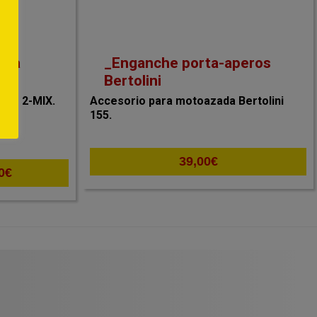
ina
_Enganche porta-aperos
Bertolini
tor 2-MIX.
Accesorio para motoazada Bertolini
155.
39,00
€
Rango
0
€
de
precios:
desde
219,00€
hasta
235,00€