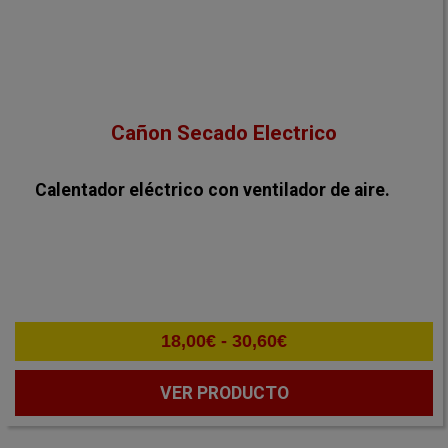
Cañon Secado Electrico
Calentador eléctrico con ventilador de aire.
Rango
18,00
€
-
30,60
€
de
precios:
VER PRODUCTO
desde
18,00€
hasta