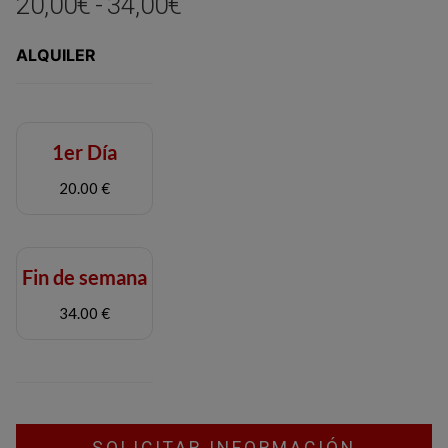
Rango
20,00
€
-
34,00
€
de
ALQUILER
precios:
desde
20,00€
hasta
1er Día
34,00€
20.00 €
Fin de semana
34.00 €