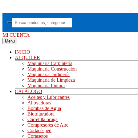
Saltar
al
contenido
MI CUENTA
Menu
INICIO
ALQUILER
Maquinaria Carpintería
Maquinaria Construcción
Maquinaria Jardinería
Maquinaria de Limpieza
Maquinaria Pintura
CATÁLOGO
Aceites y Lubricantes
Ahoyadoras
Bombas de Agua
Biotrituradora
Carretilla oruga
Compresores de Aire
Cortacésped
Cortasetos