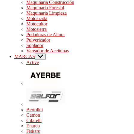
Maquinaria Construcción
Maquinaria Forestal
Maquinaria Limpieza
Motoazada
Motocultor
Motosierra
Podadoras de Altura
Pulverizador
Soplador
Vareador de Aceitunas
MARCAS
Show
sub
Active
menu
Bertolini
Camon
Cifarelli
Enarco
Fiskars