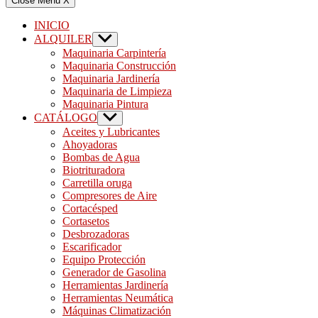
Close Menu
X
INICIO
ALQUILER
Show
sub
Maquinaria Carpintería
menu
Maquinaria Construcción
Maquinaria Jardinería
Maquinaria de Limpieza
Maquinaria Pintura
CATÁLOGO
Show
sub
Aceites y Lubricantes
menu
Ahoyadoras
Bombas de Agua
Biotrituradora
Carretilla oruga
Compresores de Aire
Cortacésped
Cortasetos
Desbrozadoras
Escarificador
Equipo Protección
Generador de Gasolina
Herramientas Jardinería
Herramientas Neumática
Máquinas Climatización