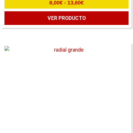
Rango
8,00
€
-
13,60
€
de
precios:
VER PRODUCTO
desde
8,00€
hasta
13,60€