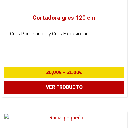
Cortadora gres 120 cm
Gres Porcelánico y Gres Extrusionado.
Rango
30,00
€
-
51,00
€
de
precios:
VER PRODUCTO
desde
30,00€
hasta
51,00€