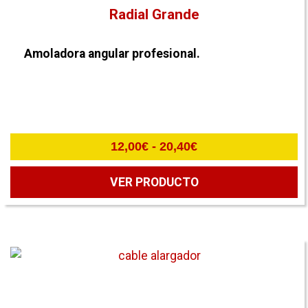
Radial Grande
Amoladora angular profesional.
Rango
12,00
€
-
20,40
€
de
precios:
VER PRODUCTO
desde
12,00€
hasta
20,40€