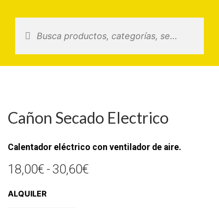
Saltar
al
contenido
Cañon Secado Electrico
Calentador eléctrico con ventilador de aire.
Rango
18,00
€
-
30,60
€
de
ALQUILER
precios:
desde