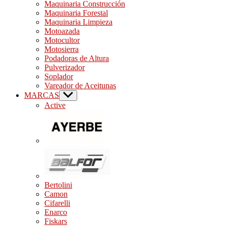
Maquinaria Construcción
Maquinaria Forestal
Maquinaria Limpieza
Motoazada
Motocultor
Motosierra
Podadoras de Altura
Pulverizador
Soplador
Vareador de Aceitunas
MARCAS
Show
sub
Active
menu
Bertolini
Camon
Cifarelli
Enarco
Fiskars