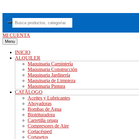
Saltar
al
contenido
MI CUENTA
Menu
INICIO
ALQUILER
Maquinaria Carpintería
Maquinaria Construcción
Maquinaria Jardinería
Maquinaria de Limpieza
Maquinaria Pintura
CATÁLOGO
Aceites y Lubricantes
Ahoyadoras
Bombas de Agua
Biotrituradora
Carretilla oruga
Compresores de Aire
Cortacésped
Cortasetos