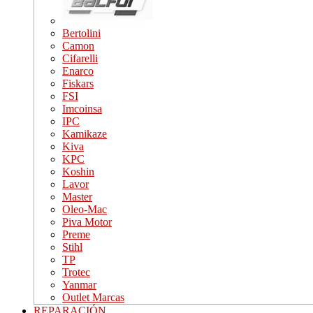
Bertolini
Camon
Cifarelli
Enarco
Fiskars
FSI
Imcoinsa
IPC
Kamikaze
Kiva
KPC
Koshin
Lavor
Master
Oleo-Mac
Piva Motor
Preme
Stihl
TP
Trotec
Yanmar
Outlet Marcas
REPARACIÓN