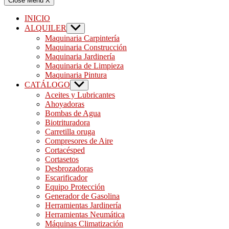
Close Menu
X
INICIO
ALQUILER
Show
sub
Maquinaria Carpintería
menu
Maquinaria Construcción
Maquinaria Jardinería
Maquinaria de Limpieza
Maquinaria Pintura
CATÁLOGO
Show
sub
Aceites y Lubricantes
menu
Ahoyadoras
Bombas de Agua
Biotrituradora
Carretilla oruga
Compresores de Aire
Cortacésped
Cortasetos
Desbrozadoras
Escarificador
Equipo Protección
Generador de Gasolina
Herramientas Jardinería
Herramientas Neumática
Máquinas Climatización